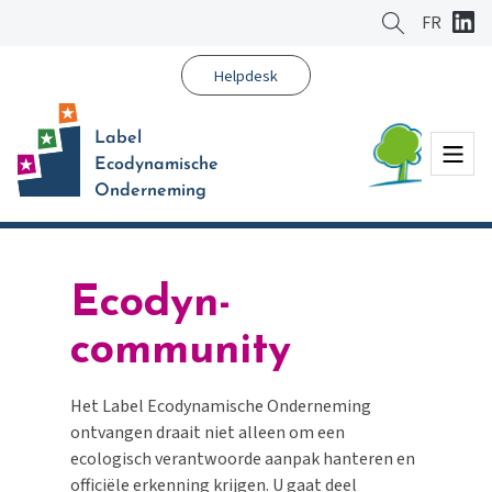
Ga
FR
naar
hoofdinhoud
Helpdesk
Label
Menu
Ecodynamische
Onderneming
Ecodyn-
community
Het Label Ecodynamische Onderneming
ontvangen draait niet alleen om een
ecologisch verantwoorde aanpak hanteren en
officiële erkenning krijgen. U gaat deel