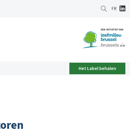
FR
Het Label behalen
toren