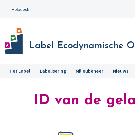
Ga
Helpdesk
naar
hoofdinhoud
Label Ecodynamische 
Het Label
Labelisering
Milieubeheer
Nieuws
ID van de gela