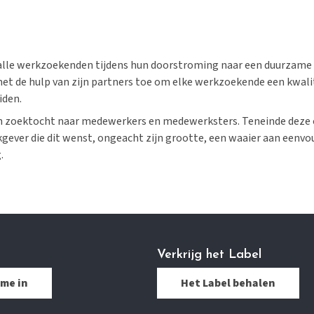
 alle werkzoekenden tijdens hun doorstroming naar een duurzame 
r met de hulp van zijn partners toe om elke werkzoekende een kwal
iden.
n zoektocht naar medewerkers en medewerksters. Teneinde deze opd
gever die dit wenst, ongeacht zijn grootte, een waaier aan eenvou
.
Verkrijg het Label
 me in
Het Label behalen