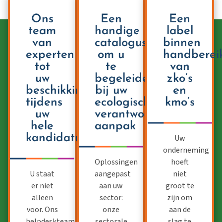
Ons
Een
Een
team
handige
label
van
catalogus
binnen
experten
om u
handberei
tot
te
van
uw
begeleiden
zko’s
beschikking
bij uw
en
tijdens
ecologisch
kmo’s
uw
verantwoorde
hele
aanpak
kandidatuur
Uw
onderneming
Oplossingen
hoeft
U staat
aangepast
niet
er niet
aan uw
groot te
alleen
sector:
zijn om
voor. Ons
onze
aan de
helpdeskteam
sectorale
slag te