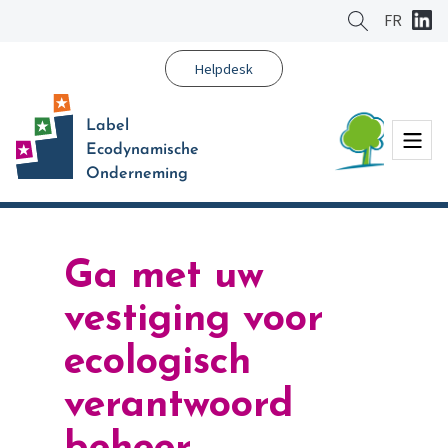
Ga
FR
naar
hoofdinhoud
Helpdesk
Label
Menu
Ecodynamische
Onderneming
Ga met uw
vestiging voor
ecologisch
verantwoord