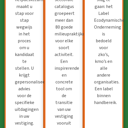
maakt u
catalogus
gaan: het
stap voor
groepeert
Label
stap
meer dan
Ecodynamische
wegwijs
80 goede
Onderneming
in het
milieupraktijken
is
proces
voor elke
bedoeld
om u
soort
voor
kandidaat
activiteit.
zko’s
,
te
Een
kmo’s en
stellen. U
inspirerende
alle
krijgt
en
andere
gepersonaliseerd
concrete
organisaties.
advies
tool om
Een label
voor de
de
binnen
specifieke
transitie
handbereik.
uitdagingen
van uw
in uw
vestiging
vestiging.
vooruit