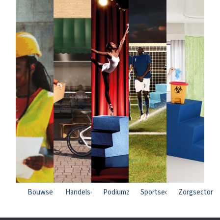
Bouwsector
Handelsector
Podiumzalen
Sportsector
Zorgsector