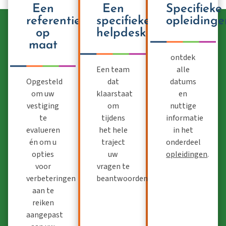
Een
Een
Specifieke
referentiegids
specifieke
opleidinge
op
helpdesk
maat
ontdek
Een team
alle
Opgesteld
dat
datums
om uw
klaarstaat
en
vestiging
om
nuttige
te
tijdens
informatie
evalueren
het hele
in het
én om u
traject
onderdeel
opties
uw
opleidingen
.
voor
vragen te
verbeteringen
beantwoorden.
aan te
reiken
aangepast