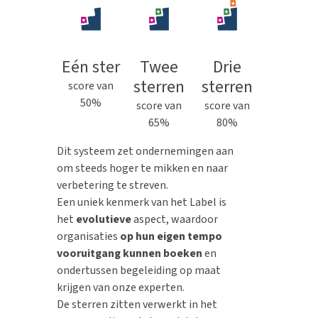
Eén ster
Twee
Drie
sterren
sterren
score van
50%
score van
score van
65%
80%
Dit systeem zet ondernemingen aan
om steeds hoger te mikken en naar
verbetering te streven.
Een uniek kenmerk van het Label is
het
evolutieve
aspect, waardoor
organisaties
op hun eigen tempo
vooruitgang kunnen boeken
en
ondertussen begeleiding op maat
krijgen van onze
experten
.
De sterren zitten verwerkt in het