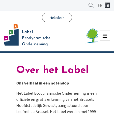
Ga
FR
naar
hoofdinhoud
Helpdesk
Label
Menu
Ecodynamische
Onderneming
Over het Label
Ons verhaal in een notendop
Het Label
Ecodynamische
Onderneming is een
officiële
en
gratis
erkenning van het Brussels
Hoofdstedelijk Gewest, aangestuurd door
Leefmilieu Brussel. Het label werd in mei 1999