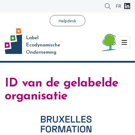
Ga
FR
naar
hoofdinhoud
Helpdesk
Label
Menu
Ecodynamische
Onderneming
ID van de gelabelde
organisatie