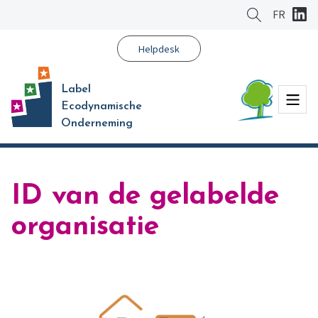
Ga
FR
naar
hoofdinhoud
Helpdesk
Label
Menu
Ecodynamische
Onderneming
ID van de gelabelde
organisatie