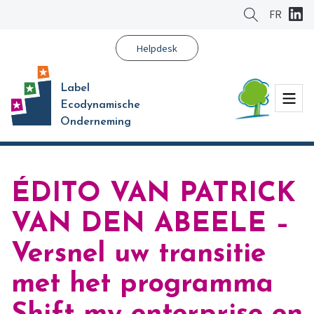
Ga
FR
naar
hoofdinhoud
Helpdesk
Label
Menu
Ecodynamische
Onderneming
ÉDITO VAN PATRICK
VAN DEN ABEELE –
Versnel uw transitie
met het programma