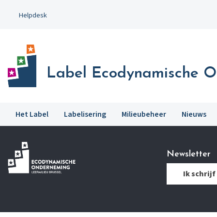
Ga
Helpdesk
naar
hoofdinhoud
Label Ecodynamische 
Het Label
Labelisering
Milieubeheer
Nieuws
Newsletter
Ik schrijf