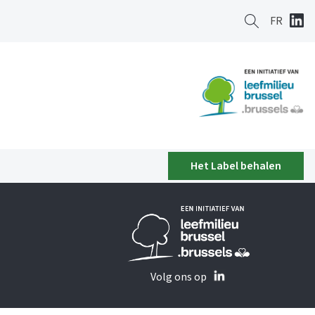
FR
Het Label behalen
Volg ons op