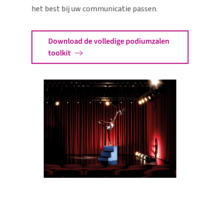
het best
bij
uw
communicatie
passen
.
Download de volledige podiumzalen
toolkit