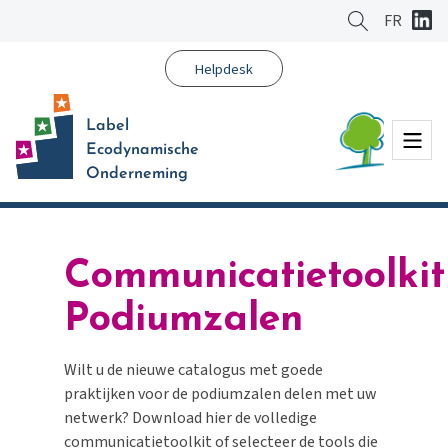
Ga
FR
naar
hoofdinhoud
Helpdesk
Label
Menu
Ecodynamische
Onderneming
Communicatietoolkit
Podiumzalen
Wilt
u de
nieuwe
catalogus
met
goede
praktijken
voor
de
podiumzalen
delen
met
uw
netwer
k
? Download hier de
volledige
communicatietoolkit
of
selecteer
de
tools
die