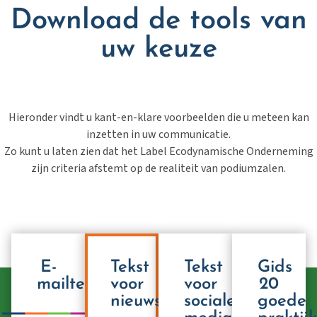
Download de tools van
uw keuze
Hieronder
vindt
u
kant
-en-
klare
voorbeelden
die u
meteen
kan
inzetten
in
uw
communicatie
.
Zo
kunt
u
laten
zien
dat
het Label
Ecodynamisch
e
Onderneming
zijn
criteria
afstemt
op de
realiteit
van
podiumzalen
.
E-
Tekst
Tekst
Gids
mailtemplate
voor
voor
20
nieuwsbrief
sociale
goede