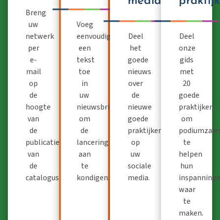
media
praktij
Breng
uw
Voeg
netwerk
eenvoudig
Deel
Deel
per
een
het
onze
e-
tekst
goede
gids
mail
toe
nieuws
met
op
in
over
20
de
uw
de
goede
hoogte
nieuwsbrief
nieuwe
praktijken
van
om
goede
om
de
de
praktijken
podiumzale
publicatie
lancering
op
te
van
aan
uw
helpen
de
te
sociale
hun
catalogus.
kondigen.
media.
inspanning
waar
te
maken.