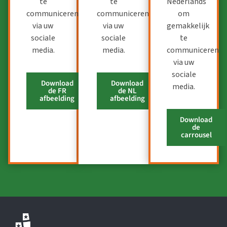
te
te
Nederlands
communiceren
communiceren
om
via uw
via uw
gemakkelijk
sociale
sociale
te
media.
media.
communiceren
via uw
sociale
Download
Download
media.
de FR
de NL
afbeelding
afbeelding
Download
de
carrousel