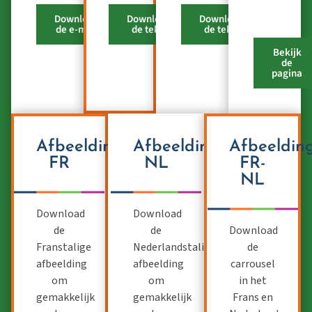
Download
Download
Download
de e-mail
de tekst
de tekst
Bekijk
de
pagina
Afbeelding
Afbeelding
Afbeeldin
FR
NL
FR-
NL
Download
Download
de
de
Download
Frans
talige
Nederlandstalige
de
afbeelding
afbeelding
carrousel
om
om
in het
gemakkelijk
gemakkelijk
Frans en