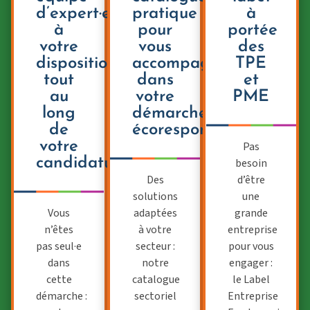
d’expert·es
pratique
à
à
pour
portée
votre
vous
des
disposition
accompagner
TPE
tout
dans
et
au
votre
PME
long
démarche
de
écoresponsable
votre
Pas
candidature
besoin
Des
d’être
solutions
une
Vous
adaptées
grande
n’êtes
à votre
entreprise
pas seul·e
secteur :
pour vous
dans
notre
engager :
cette
catalogue
le Label
démarche :
sectoriel
Entreprise