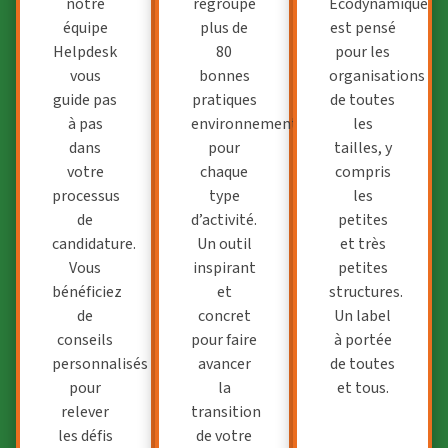
notre
regroupe
Ecodynamique
équipe
plus de
est pensé
Helpdesk
80
pour les
vous
bonnes
organisations
guide pas
pratiques
de toutes
à pas
environnementales
les
dans
pour
tailles, y
votre
chaque
compris
processus
type
les
de
d’activité.
petites
candidature.
Un outil
et
très
Vous
inspirant
petites
bénéficiez
et
structures
.
de
concret
Un label
conseils
pour faire
à portée
personnalisés
avancer
de toutes
pour
la
et tous.
relever
transition
les défis
de votre