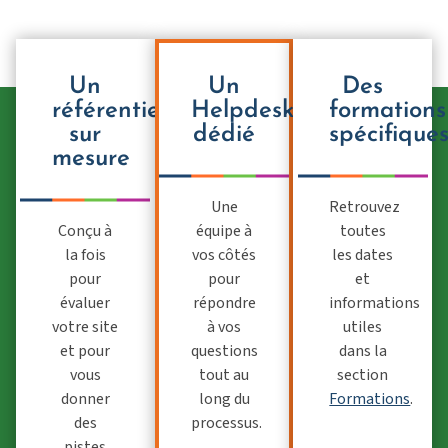
Un
Un
Des
référentiel
Helpdesk
formations
sur
dédié
spécifique
mesure
Une
Retrouvez
Conçu à
équipe à
toutes
la fois
vos côtés
les dates
pour
pour
et
évaluer
répondre
informations
votre site
à vos
utiles
et pour
questions
dans la
vous
tout au
section
donner
long du
Formations
.
des
processus.
pistes