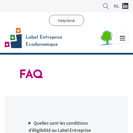
Aller
NL
au
contenu
Helpdesk
principal
Menu
Label Entreprise
Ecodynamique
FAQ
Quelles sont les conditions
d’éligibilité au Label Entreprise