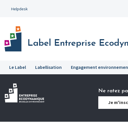
Aller
Helpdesk
au
contenu
principal
Label Entreprise Ecody
Le Label
Labellisation
Engagement environnemen
Ne ratez pas
Je m'insc