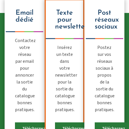
Email
Texte
Post
dédié
pour
réseaux
newsletter
sociaux
Contactez
votre
Insérez
Postez
réseau
un texte
sur vos
par email
dans
réseaux
pour
votre
sociaux à
annoncer
newsletter
propos
la sortie
pour la
de la
du
sortie du
sortie du
catalogue
catalogue
catalogue
bonnes
bonnes
bonnes
pratiques.
pratiques.
pratiques.
Téléchargez
Télécharger
Téléchargez