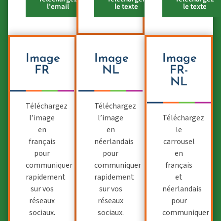
l'email
le texte
le texte
Image
Image
Image
FR
NL
FR-
NL
Téléchargez
Téléchargez
l’image
l’image
Téléchargez
en
en
le
français
néerlandais
carrousel
pour
pour
en
communiquer
communiquer
français
rapidement
rapidement
et
sur vos
sur vos
néerlandais
réseaux
réseaux
pour
sociaux.
sociaux.
communiquer