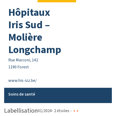
Hôpitaux
Iris Sud –
Molière
Longchamp
Rue Marconi, 142
1190 Forest
www.his-izz.be/
Soins de santé
Labellisation
01/2024
- 2 étoiles -