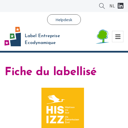
Aller
NL
au
contenu
Helpdesk
principal
Menu
Label Entreprise
Ecodynamique
Fiche du labellisé