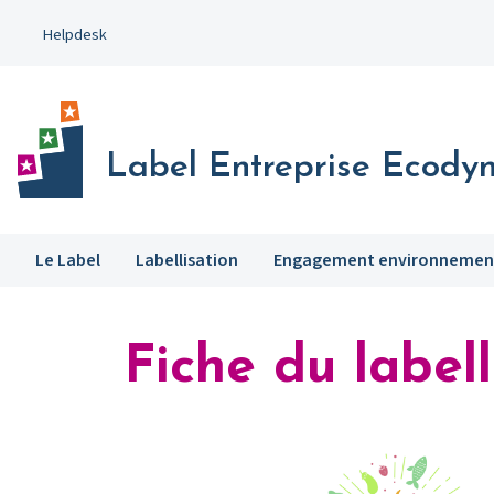
Aller
Helpdesk
au
contenu
principal
Label Entreprise Ecody
Le Label
Labellisation
Engagement environnemen
Fiche du labell