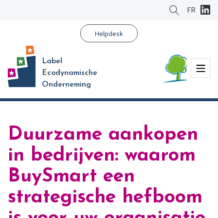
Ga
FR
naar
hoofdinhoud
Helpdesk
Label
Menu
Ecodynamische
Onderneming
Duurzame aankopen
in bedrijven: waarom
BuySmart een
strategische hefboom