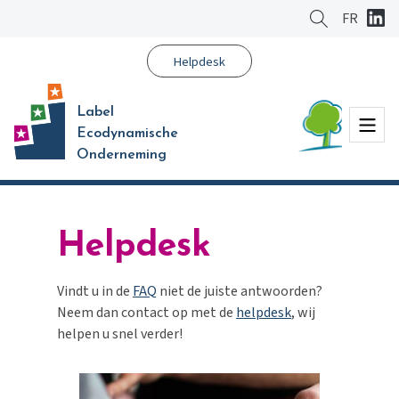
Ga
FR
naar
hoofdinhoud
Helpdesk
Label
Menu
Ecodynamische
Onderneming
Helpdesk
Vindt u in de
FAQ
niet de juiste antwoorden?
Neem dan contact op met de
helpdesk
, wij
helpen u snel verder!