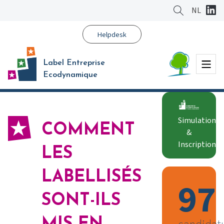
Aller
NL
au
contenu
Helpdesk
principal
Menu
Label Entreprise
Ecodynamique
Simulation
COMMENT
&
Inscription
LES
LABELLISÉS
97
SONT-ILS