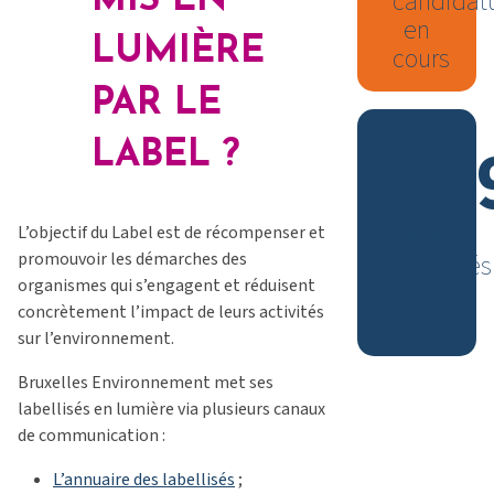
MIS EN
candidat
en
LUMIÈRE
cours
PAR LE
13
LABEL ?
sites
L’objectif du Label est de récompenser et
promouvoir les démarches des
labellisés
organismes qui s’engagent et réduisent
depuis
concrètement l’impact de leurs activités
2018
sur l’environnement.
Bruxelles Environnement met ses
labellisés en lumière via plusieurs canaux
de communication :
L’annuaire des labellisés
;