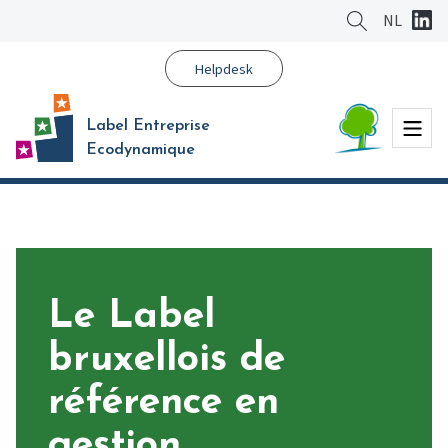
Aller
NL
au
contenu
Helpdesk
principal
Menu
Label Entreprise
Ecodynamique
Le Label
bruxellois de
référence en
gestion