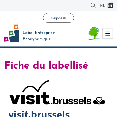
Aller
NL
au
contenu
Helpdesk
principal
Menu
Label Entreprise
Ecodynamique
Fiche du labellisé
visit.brussels