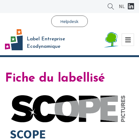
Aller
NL
au
contenu
Helpdesk
principal
Menu
Label Entreprise
Ecodynamique
Fiche du labellisé
SCOPE