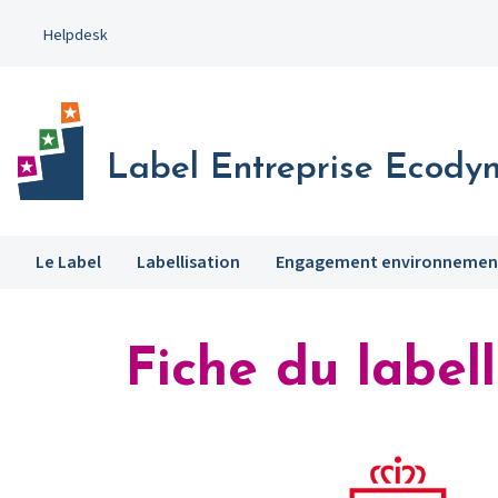
Aller
Helpdesk
au
contenu
principal
Label Entreprise Ecody
Le Label
Labellisation
Engagement environnemen
Fiche du labell