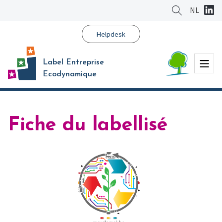
Aller
NL
au
contenu
Helpdesk
principal
Menu
Label Entreprise
Ecodynamique
Fiche du labellisé