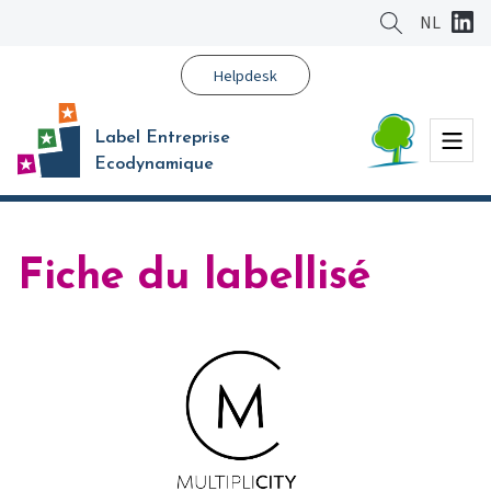
Aller
NL
au
contenu
Helpdesk
principal
Menu
Label Entreprise
Ecodynamique
Fiche du labellisé