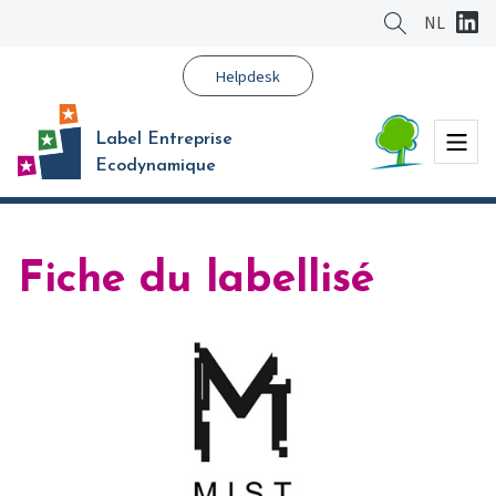
Aller
NL
au
contenu
Helpdesk
principal
Menu
Label Entreprise
Ecodynamique
Fiche du labellisé