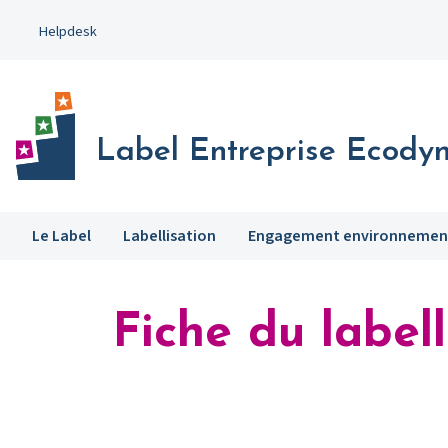
Aller
Helpdesk
au
contenu
principal
Label Entreprise Ecody
Le Label
Labellisation
Engagement environnemen
Fiche du labell