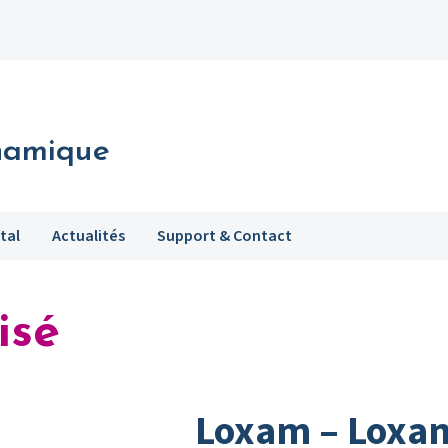
namique
tal
Actualités
Support & Contact
isé
Loxam – Loxam