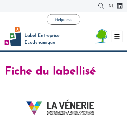
Aller
NL
au
contenu
Helpdesk
principal
Menu
Label Entreprise
Ecodynamique
Fiche du labellisé