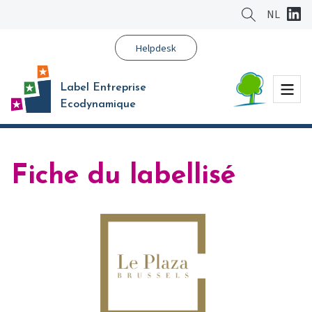
Aller
NL
au
contenu
Helpdesk
principal
Menu
Label Entreprise
Ecodynamique
Fiche du labellisé