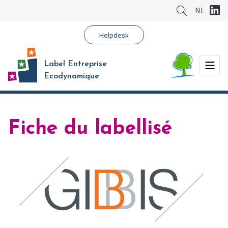
Aller
NL
au
contenu
Helpdesk
principal
Menu
Label Entreprise
Ecodynamique
Fiche du labellisé