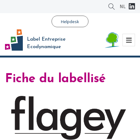
Aller
NL
au
contenu
Helpdesk
principal
Menu
Label Entreprise
Ecodynamique
Fiche du labellisé