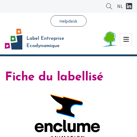
Aller
NL
au
contenu
Helpdesk
principal
Menu
Label Entreprise
Ecodynamique
Fiche du labellisé