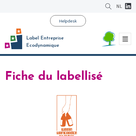
Aller
NL
au
contenu
Helpdesk
principal
Menu
Label Entreprise
Ecodynamique
Fiche du labellisé