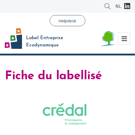
Aller
NL
au
contenu
Helpdesk
principal
Menu
Label Entreprise
Ecodynamique
Fiche du labellisé