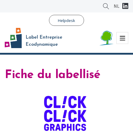
Aller
NL
au
contenu
Helpdesk
principal
Menu
Label Entreprise
Ecodynamique
Fiche du labellisé