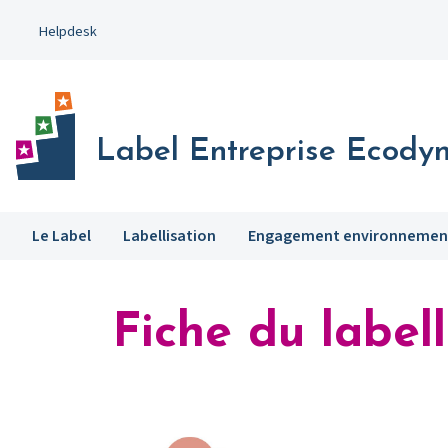
Aller
Helpdesk
au
contenu
principal
Label Entreprise Ecody
Le Label
Labellisation
Engagement environnemen
Fiche du labell