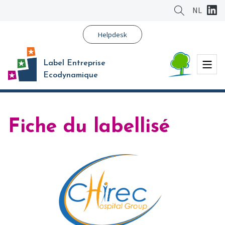
Aller
NL
au
contenu
Helpdesk
principal
Menu
Label Entreprise
Ecodynamique
Fiche du labellisé