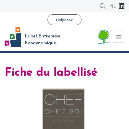
Aller
NL
au
contenu
Helpdesk
principal
Menu
Label Entreprise
Ecodynamique
Fiche du labellisé