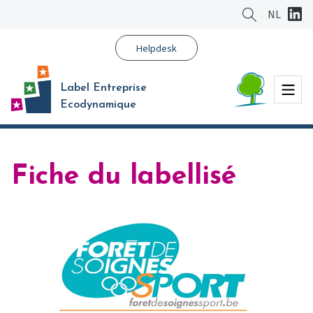
Aller
NL
au
contenu
Helpdesk
principal
Menu
Label Entreprise
Ecodynamique
Fiche du labellisé