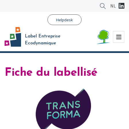
Aller
NL
au
contenu
Helpdesk
principal
Menu
Label Entreprise
Ecodynamique
Fiche du labellisé