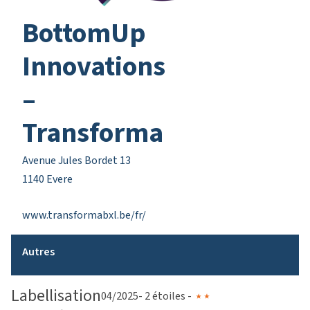
BottomUp
Innovations
–
Transforma
Avenue Jules Bordet 13
1140 Evere
www.transformabxl.be/fr/
Autres
Labellisation
04/2025
- 2 étoiles -