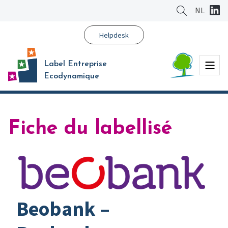
Aller
NL
au
contenu
Helpdesk
principal
Menu
Label Entreprise
Ecodynamique
Fiche du labellisé
Beobank –