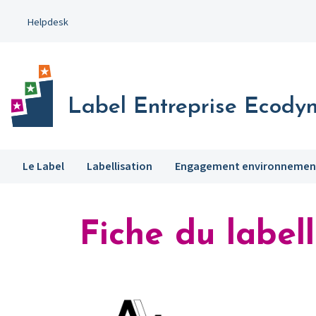
Aller
Helpdesk
au
contenu
principal
Label Entreprise Ecody
Le Label
Labellisation
Engagement environnemen
Fiche du labell