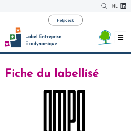
Aller
NL
au
contenu
Helpdesk
principal
Menu
Label Entreprise
Ecodynamique
Fiche du labellisé