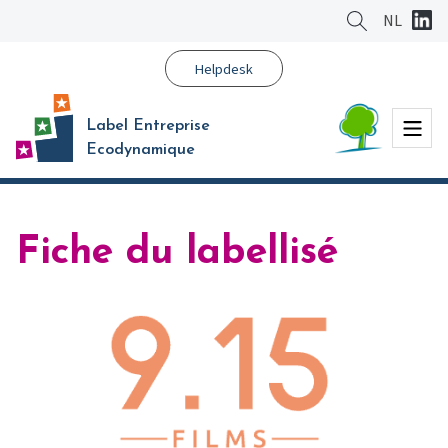
Aller
NL
au
contenu
Helpdesk
principal
Menu
Label Entreprise
Ecodynamique
Fiche du labellisé