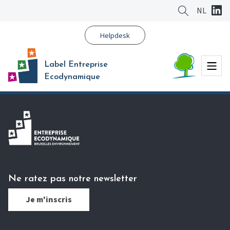
Aller
NL
au
contenu
Helpdesk
principal
Menu
Label Entreprise
Ecodynamique
Ne ratez pas notre newsletter
Je m'inscris