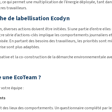
é, ce qui permet une multiplication de l’énergie déployée, tant da
res travailleurs.
he de labellisation Ecodyn
 diverses actions doivent être initiées. Si une partie d’entre elles 
e série d’actions-clés implique les comportements journaliers et l
e. En partant des besoins des travailleurs, les priorités sont mi
rise sont plus adaptées.
ipative et la co-construction de la démarche environnementale ave
 une EcoTeam ?
 votre équipe :
nts
at des lieux des comportements. Un questionnaire complété par les