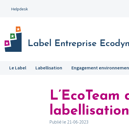
Aller
Helpdesk
au
contenu
principal
Label Entreprise Ecody
Le Label
Labellisation
Engagement environnemen
L’EcoTeam 
labellisati
Publié le 21-06-2023