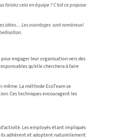
s faisiez cela en équipe ? C’est ce propose
n des idées… Les avantages sont nombreux!
ellisation.
e pour engager leur organisation vers des
responsables qu’elle cherchera à faire
n lui-même. La méthode EcoTeam se
ation. Ces techniques encouragent les
d’activité. Les employés étant impliqués
re, ils adhèrent et adoptent naturellement