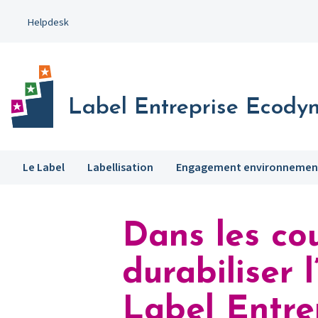
Aller
Helpdesk
au
contenu
principal
Label Entreprise Ecody
Le Label
Labellisation
Engagement environnemen
Dans les co
durabiliser 
Label Entr