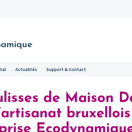
namique
tal
Actualités
Support & Contact
ulisses de Maison D
l’artisanat bruxelloi
eprise Ecodynamiqu