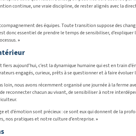
ion continue, une vraie discipline, de rester alignés avec la directi
 l’accompagnement des équipes. Toute transition suppose des ch
est donc essentiel de prendre le temps de sensibiliser, d’explique
rocessus.
»
intérieur
iers aujourd’hui, c’est la dynamique humaine qui est en train d’é
rateurs engagés, curieux, prêts à se questionner et à faire évoluer 
us loin, nous avons récemment organisé une journée à la ferme ave
 de reconnecter chacun au vivant, de sensibiliser à notre interdépe
iculteur.
 et d’émotion sont précieux : ce sont eux qui donnent de la prof
s, nos pratiques et notre culture d’entreprise.
»
ns