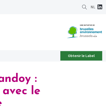
NL
Obtenir le Label
andoy :
s avec le
e