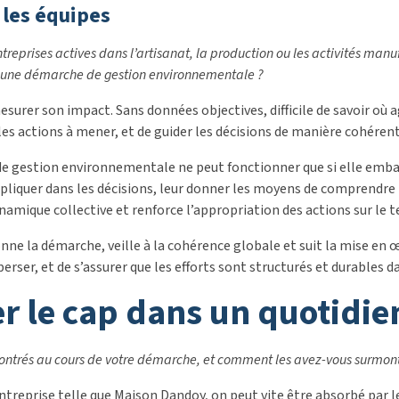
 les équipes
ntreprises actives dans l’artisanat, la production ou les activités ma
s une démarche de gestion environnementale ?
esurer son impact. Sans données objectives, difficile de savoir où a
les actions à mener, et de guider les décisions de manière cohérent
de gestion environnementale ne peut fonctionner que si elle embarq
mpliquer dans les décisions, leur donner les moyens de comprendre 
ynamique collective et renforce l’appropriation des actions sur le t
ne la démarche, veille à la cohérence globale et suit la mise en œuv
perser, et de s’assurer que les efforts sont structurés et durables 
r le cap dans un quotidie
ncontrés au cours de votre démarche, et comment les avez-vous surmon
treprise telle que Maison Dandoy, on peut vite être absorbé par le