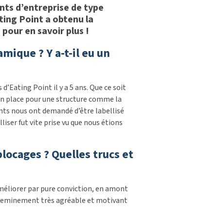
ents d’entreprise de type
ating Point a obtenu la
pour en savoir plus !
ique ? Y a-t-il eu un
d’Eating Point il y a 5 ans. Que ce soit
 en place pour une structure comme la
ents nous ont demandé d’être labellisé
liser fut vite prise vu que nous étions
locages ? Quelles trucs et
’améliorer par pure conviction, en amont
 cheminement très agréable et motivant