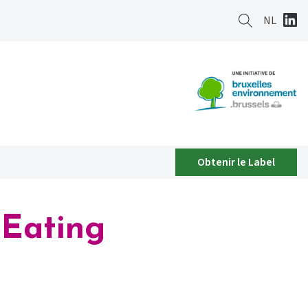
NL
Obtenir le Label
 Eating