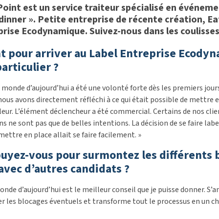
 Point est un service traiteur spécialisé en événem
 dinner ». Petite entreprise de récente création, E
rise Ecodynamique. Suivez-nous dans les coulisses 
 pour arriver au Label Entreprise Ecodynam
rticulier ?
 monde d’aujourd’hui a été une volonté forte dès les premiers jours 
nous avons directement réfléchi à ce qui était possible de mettre
leur. L’élément déclencheur a été commercial. Certains de nos cli
 ne sont pas que de belles intentions. La décision de se faire label
ettre en place allait se faire facilement. »
puyez-vous pour surmontez les différents b
avec d’autres candidats ?
onde d’aujourd’hui est le meilleur conseil que je puisse donner. S
iter les blocages éventuels et transforme tout le processus en un