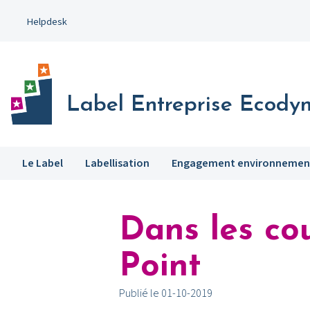
Aller
Helpdesk
au
contenu
principal
Label Entreprise Ecody
Le Label
Labellisation
Engagement environnemen
Dans les cou
Point
Publié le 01-10-2019