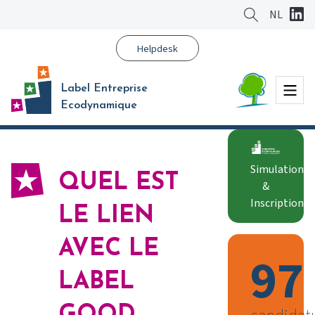
Aller
NL
au
contenu
Helpdesk
principal
Menu
Label Entreprise
Ecodynamique
Simulation
QUEL EST
&
Inscription
LE LIEN
AVEC LE
97
LABEL