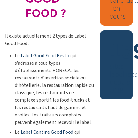
GOOD
candidat
en
FOOD ?
cours
Il existe actuellement 2 types de Label
13
Good Food :
Le
Label Good Food Resto
qui
s’adresse à tous types
sites
d’établissements HORECA : les
labellisés
restaurants d’insertion sociale ou
depuis
d’hôtellerie, la restauration rapide ou
2018
classique, les restaurants de
complexe sportif, les food-trucks et
les restaurants haut de gamme et
étoilés. Les traiteurs comptoirs
peuvent également recevoir le label.
Le
Label Cantine Good Food
qui