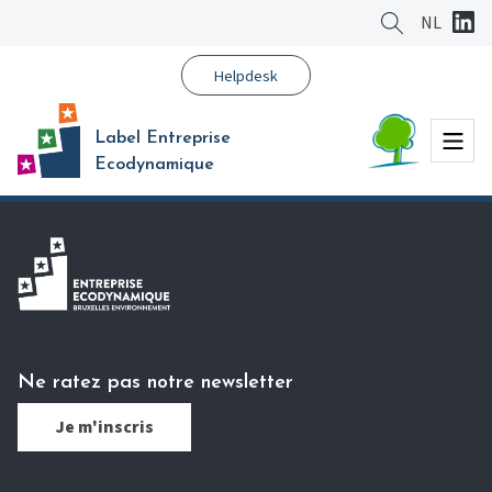
Aller
NL
au
contenu
Helpdesk
principal
Menu
Label Entreprise
Ecodynamique
Ne ratez pas notre newsletter
Je m'inscris