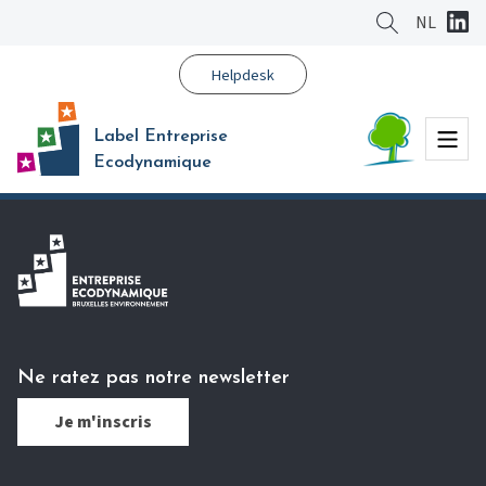
Aller
NL
au
contenu
Helpdesk
principal
Menu
Label Entreprise
Ecodynamique
Ne ratez pas notre newsletter
Je m'inscris